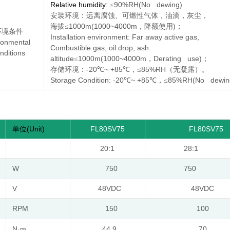
Relative humidity
:
90%RH(No dewing)
≤
安装环境：远离腐蚀、可燃性气体，油滴，灰尘，
1000m(1000~4000m
)
海拔≤
，降额使用
；
环境条件
Installation environment: Far away active gas,
ronmental
Combustible gas, oil drop, ash.
nditions
altitude
1000m(1000~4000m
Derating use)
≤
，
；
-20
~ +85
85%RH
存储环境：
℃
℃，≤
（无凝露）。
Storage Condition: -20
~ +85
85%RH(No dewing
℃
℃，≤
(Unit)
FL80SV75
FL80SV75
单位
20:1
28:1
W
750
750
V
48VDC
48VDC
RPM
150
100
N
m
44.9
70
·