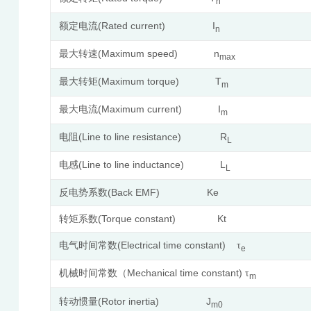
n
(Rated current) I
额定电流
n
(Maximum speed) n
最大转速
max
(Maximum torque) T
最大转矩
m
(Maximum current) I
最大电流
m
(Line to line resistance) R
电阻
L
(Line to line inductance) L
电感
L
(Back EMF) Ke
反电势系数
(Torque constant) Kt
转矩系数
(Electrical time constant)
电气时间常数
τ
e
Mechanical time constant)
机械时间常数（
τ
m
(Rotor inertia) J
转动惯量
m0