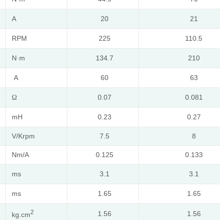
A
20
21
RPM
225
110.5
N
m
134.7
210
·
A
60
63
0.07
0.081
Ω
mH
0.23
0.27
V/Krpm
7.5
8
Nm/A
0.125
0.133
ms
3.1
3.1
ms
1.65
1.65
2
1.56
1.56
kg.cm