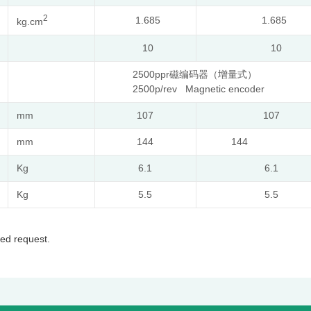
2
1.685
1.685
kg.cm
10
10
2500ppr
磁编码器（增量式）
2500p/rev Magnetic encoder
mm
107
107
mm
144
144
Kg
6.1
6.1
Kg
5.5
5.5
ed request.