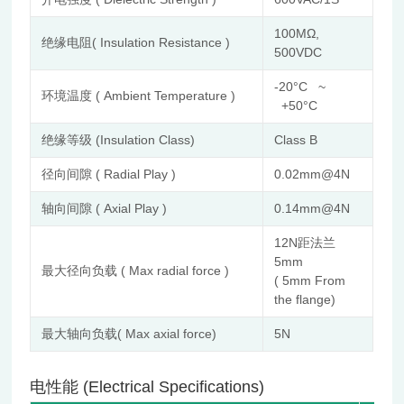
100MΩ,
绝缘电阻( Insulation Resistance )
500VDC
-20°C ~
环境温度 ( Ambient Temperature )
+50°C
绝缘等级 (Insulation Class)
Class B
径向间隙 ( Radial Play )
0.02mm@4N
轴向间隙 ( Axial Play )
0.14mm@4N
12N距法兰
5mm
最大径向负载 ( Max radial force )
( 5mm From
the flange)
最大轴向负载( Max axial force)
5N
电性能 (Electrical Specifications)