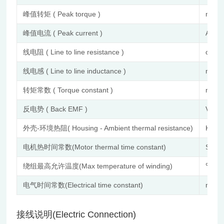
峰值转矩 ( Peak torque )
mN.
峰值电流 ( Peak current )
A
线电阻 ( Line to line resistance )
ohm
线电感 ( Line to line inductance )
mH
转矩常数 ( Torque constant )
mNm
反电势 ( Back EMF )
Vrms
外壳-环境热阻( Housing - Ambient thermal resistance)
K/W
电机热时间常数(Motor thermal time constant)
S
绕组最高允许温度(Max temperature of winding)
℃
电气时间常数(Electrical time constant)
ms
接线说明(Electric Connection)