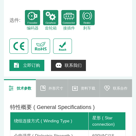
选件:
编码器
齿轮箱
接插件
刹车
立即订购
联系我们
技术参数
外形尺寸
资料下载
联系合作
特性概要 ( General Specifications )
星形 ( Star
绕组连接方式 ( Winding Type )
connection)
介电强度 ( Dielectric Strength )
600VAC/1S