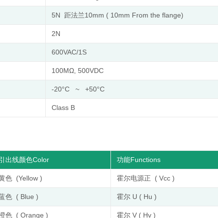
5N 距法兰10mm ( 10mm From the flange)
2N
600VAC/1S
100MΩ, 500VDC
-20°C ~ +50°C
Class B
引出线颜色Color
功能Functions
黄色 (Yellow )
霍尔电源正 ( Vcc )
蓝色 ( Blue )
霍尔 U ( Hu )
橙色 ( Orange )
霍尔 V ( Hv )