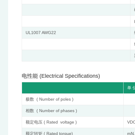
UL1007 AWG22
电性能 (Electrical Specifications)
单 位
极数 ( Number of poles )
相数 ( Number of phases )
额定电压 ( Rated voltage )
VD
额定转矩 ( Rated torque)
mN