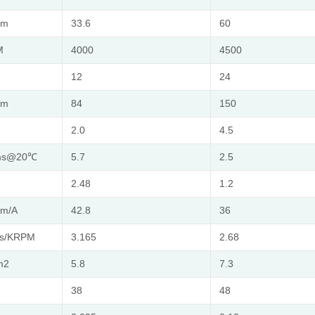
.m
33.6
60
M
4000
4500
12
24
.m
84
150
2.0
4.5
ms@20℃
5.7
2.5
H
2.48
1.2
m/A
42.8
36
s/KRPM
3.165
2.68
m2
5.8
7.3
38
48