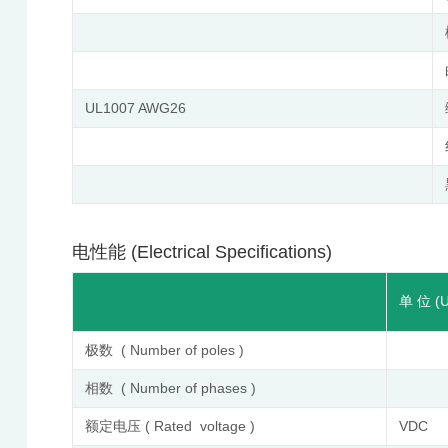
UL1007 AWG26
电性能 (Electrical Specifications)
单 位 (U
极数 ( Number of poles )
相数 ( Number of phases )
额定电压 ( Rated voltage )
VDC