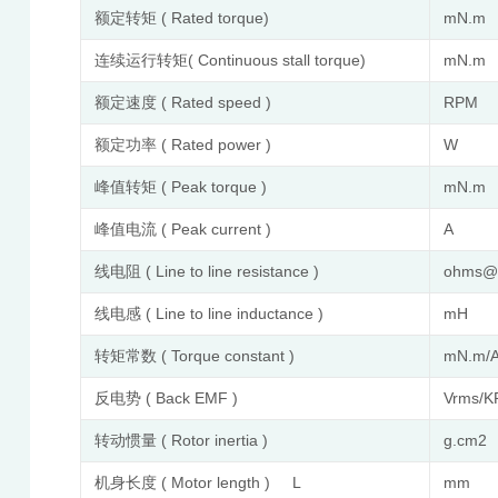
额定转矩 ( Rated torque)
mN.m
连续运行转矩( Continuous stall torque)
mN.m
额定速度 ( Rated speed )
RPM
额定功率 ( Rated power )
W
峰值转矩 ( Peak torque )
mN.m
峰值电流 ( Peak current )
A
线电阻 ( Line to line resistance )
ohms
线电感 ( Line to line inductance )
mH
转矩常数 ( Torque constant )
mN.m/
反电势 ( Back EMF )
Vrms/
转动惯量 ( Rotor inertia )
g.cm2
机身长度 ( Motor length ) L
mm