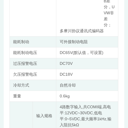
B差
分，U
VW非
差
分；
多摩川协议通讯式编码器
能耗制动
可外接制动电阻
DC65V(
)
能耗制动电压
默认值，可设置
过压报警电压
DC70V
欠压报警电压
DC18V
冷却方式
自然冷却
重量
0.6kg
4
,
COMI
,
路数字输入
共
端
高电
:12VDC~30VDC,
平
低电
输入规格
:0~5VDC,
1kHz,
平
最大频率
输
5kΩ
入阻抗