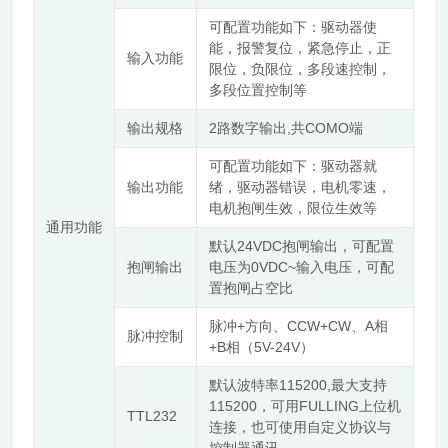
可配置功能如下：驱动器使
能，报警复位，紧急停止，正
输入功能
限位，负限位，多段速控制，
多段位置控制等
输出规格
2
,
COMO
路数字输出
共
端
可配置功能如下：驱动器就
输出功能
绪，驱动器错误，电机零速，
电机抱闸生效，限位生效等
通用功能
24VDC
默认
抱闸输出，可配置
抱闸输出
0VDC~
电压为
输入电压，可配
置抱闸占空比
+
CCW+CW
A
脉冲
方向、
、
相
脉冲控制
+B
5V-24V
相（
）
115200,
默认波特率
最大支持
115200
FULLING
，可用
上位机
TTL232
连接，也可使用自定义协议与