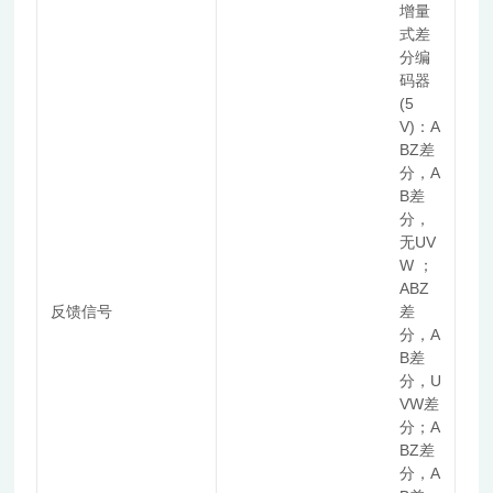
增量
式差
分编
码器
(5
V)：A
BZ差
分，A
B差
分，
无UV
W ；
ABZ
反馈信号
差
分，A
B差
分，U
VW差
分；A
BZ差
分，A