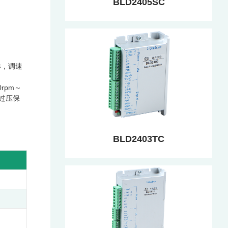
BLD2405SC
样，调速
rpm～
，过压保
BLD2403TC