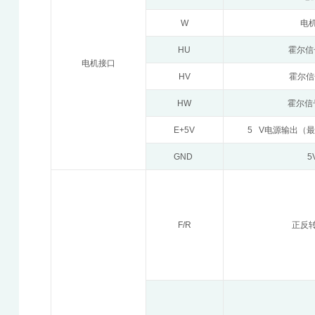
W
电机
HU
霍尔信
电机接口
HV
霍尔信
HW
霍尔信
E+5V
5 V电源输出（最
GND
5
F/R
正反