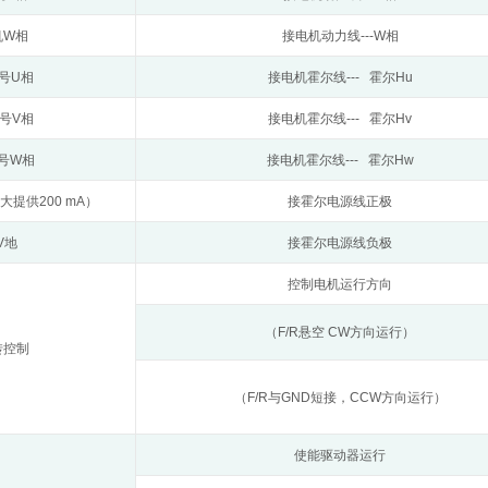
W相
接电机动力线---W相
号U相
接电机霍尔线--- 霍尔Hu
号V相
接电机霍尔线--- 霍尔Hv
号W相
接电机霍尔线--- 霍尔Hw
大提供200 mA）
接霍尔电源线正极
V地
接霍尔电源线负极
控制电机运行方向
（F/R悬空 CW方向运行）
转控制
（F/R与GND短接，CCW方向运行）
使能驱动器运行