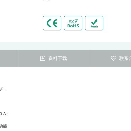
资料下载
联系
矩；
 A；
功能；