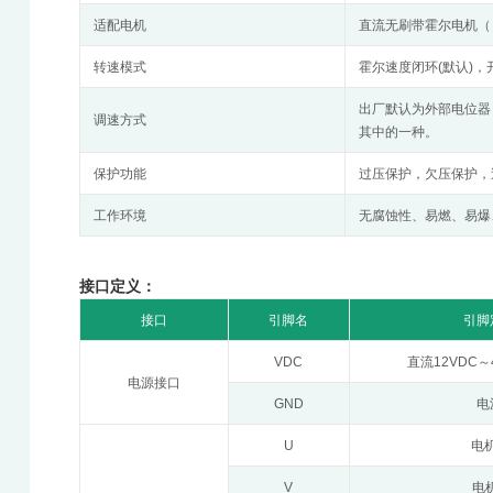
适配电机
直流无刷带霍尔电机（ 12
转速模式
霍尔速度闭环(默认)，
出厂默认为外部电位器，
调速方式
其中的一种。
保护功能
过压保护，欠压保护，
工作环境
无腐蚀性、易燃、易爆
接口定义：
接口
引脚名
引脚
VDC
直流12VDC～
电源接口
GND
电
U
电机
V
电机