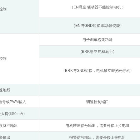
（EN悬空 驱动器不能控制电机 ）
控制
（EN与GND短接,驱动器使能）
电子刹车抱死功能
(BRK悬空 电机运行)
控制
（BRK与GND短接，电机轴立即抱死停机）
速地线
压信号或PWM输入
调速控制端口
大提供50 mA）
度脉冲输出
电机转速信号输出，需要外接上拉电阻
警输出
报警信号输出，需要外接上拉电阻