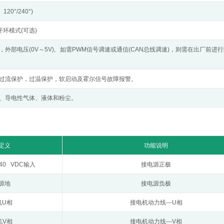
0°/240°)
开环模式(可选)
外部电压(0V～5V), 如需PWM信号调速或通信(CAN总线调速)，则需在出厂前进
过流保护，过温保护，软启动及霍尔信号故障报警。
、导电性气体、液体和粉尘。
定义
功能说明
40 VDC输入
接电源正极
源地
接电源负极
U相
接电机动力线---U相
V相
接电机动力线---V相