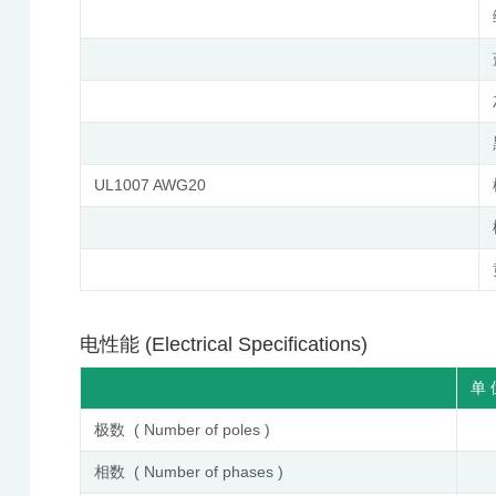
UL1007 AWG20
电性能 (Electrical Specifications)
单 位
极数 ( Number of poles )
相数 ( Number of phases )