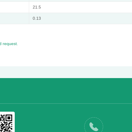
m
21.5
0.13
 request.