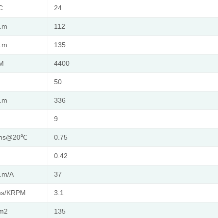
C
24
.m
112
.m
135
M
4400
50
.m
336
9
ms@20℃
0.75
H
0.42
.m/A
37
ms/KRPM
3.1
cm2
135