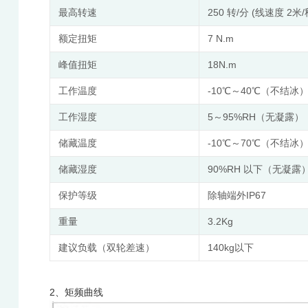
最高转速
250 转/分 (线速度 2米/
额定扭矩
7 N.m
峰值扭矩
18N.m
工作温度
-10℃～40℃（不结冰
工作湿度
5～95%RH（无凝露）
储藏温度
-10℃～70℃（不结冰
储藏湿度
90%RH 以下（无凝露
保护等级
除轴端外IP67
重量
3.2Kg
建议负载（双轮差速）
140kg以下
2、矩频曲线