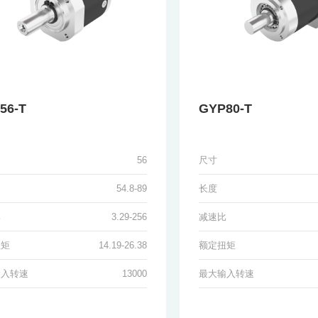
56-T
GYP80-T
56
尺寸
54.8-89
长度
比
3.29-256
减速比
扭矩
14.19-26.38
额定扭矩
输入转速
13000
最大输入转速