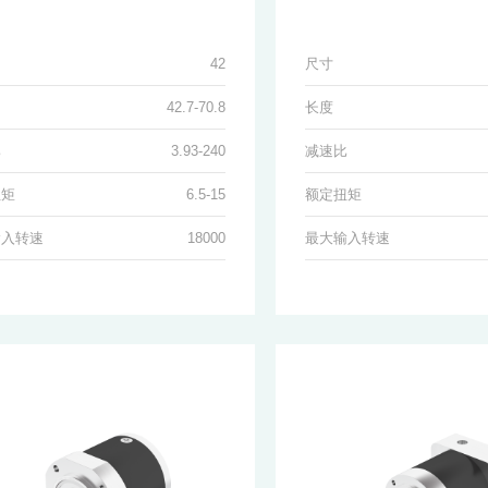
42
尺寸
42.7-70.8
长度
比
3.93-240
减速比
扭矩
6.5-15
额定扭矩
输入转速
18000
最大输入转速