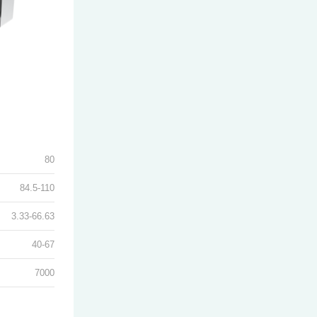
80
84.5-110
3.33-66.63
40-67
7000