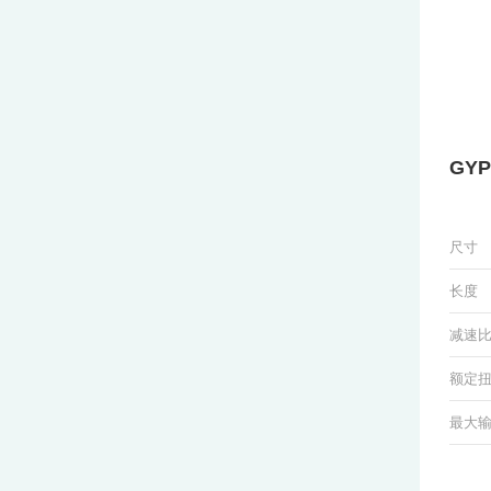
GYP
尺寸
长度
减速
额定
最大