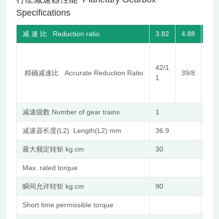
Specifications
减 速 比 Reduction ratio
3.82
4.88
15
42/1
精确减速比 Accurate Reduction Ratio
39/8
176
1
减速级数 Number of gear trains
1
2
减速器长度(L2) Length(L2) mm
36.9
47.
最大额定转矩 kg.cm
30
50
Max. rated torque
瞬间允许转矩 kg.cm
90
15
Short time permissible torque