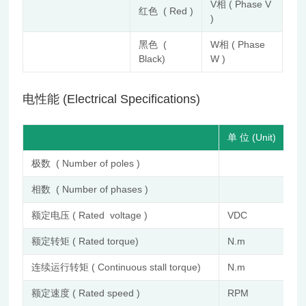
V相 ( Phase V
红色 ( Red )
)
黑色 (
W相 ( Phase
Black)
W )
电性能 (Electrical Specifications)
单 位 (Unit)
极数 ( Number of poles )
相数 ( Number of phases )
额定电压 ( Rated voltage )
VDC
额定转矩 ( Rated torque)
N.m
连续运行转矩 ( Continuous stall torque)
N.m
额定速度 ( Rated speed )
RPM