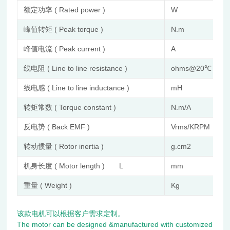
额定功率 ( Rated power )
W
峰值转矩 ( Peak torque )
N.m
峰值电流 ( Peak current )
A
线电阻 ( Line to line resistance )
ohms@20℃
线电感 ( Line to line inductance )
mH
转矩常数 ( Torque constant )
N.m/A
反电势 ( Back EMF )
Vrms/KRPM
转动惯量 ( Rotor inertia )
g.cm2
机身长度 ( Motor length ) L
mm
重量 ( Weight )
Kg
该款电机可以根据客户需求定制。
The motor can be designed &manufactured with customized