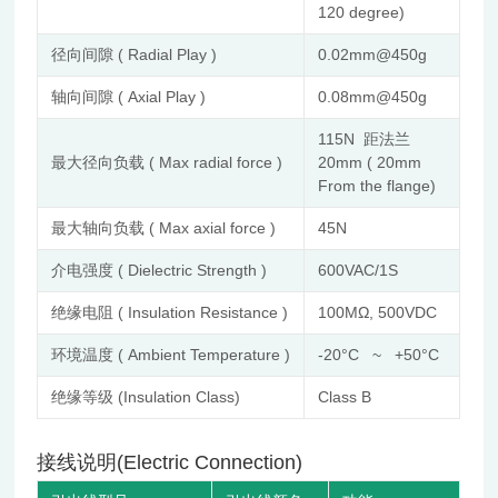
120 degree)
径向间隙 ( Radial Play )
0.02mm@450g
轴向间隙 ( Axial Play )
0.08mm@450g
115N 距法兰
最大径向负载 ( Max radial force )
20mm ( 20mm
From the flange)
最大轴向负载 ( Max axial force )
45N
介电强度 ( Dielectric Strength )
600VAC/1S
绝缘电阻 ( Insulation Resistance )
100MΩ, 500VDC
环境温度 ( Ambient Temperature )
-20°C ~ +50°C
绝缘等级 (Insulation Class)
Class B
接线说明(Electric Connection)