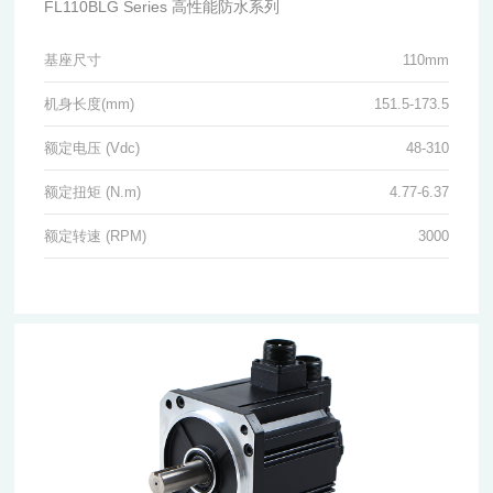
FL110BLG Series 高性能防水系列
基座尺寸
110mm
机身长度(mm)
151.5-173.5
额定电压 (Vdc)
48-310
额定扭矩 (N.m)
4.77-6.37
额定转速 (RPM)
3000