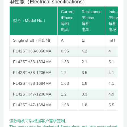
电性能（Electrical specifications）
Current
Resistance
Inductanc
/Phase
/Phase
/Phase
型号（Model No.）
每相
每相
每相
电流
电阻
电感
Single shaft（单出轴）
A
Ω
mH
FL42STH33-0956MA
0.95
4.2
4
FL42STH33-1334MA
1.33
2.1
5.1
FL42STH38-1206MA
1.2
3.5
4.1
FL42STH38-1684MA
1.68
1.8
4.1
FL42STH47-1206MA
1.2
3.3
4.9
FL42STH47-1684MA
1.68
1.8
5.5
该款电机可以根据客户需求定制。
The motor can be designed &manufactured with customized