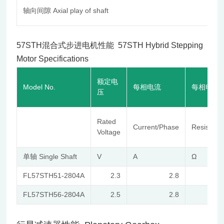
轴向间隙 Axial play of shaft
57STH
混合式步进电机性能
57STH Hybrid Stepping
Motor Specifications
额定电
Model No.
每相电流
每相电阻
压
Rated
Current/Phase
Resistanc
Voltage
单轴 Single Shaft
V
A
Ω
FL57STH51-2804A
2.3
2.8
FL57STH56-2804A
2.5
2.8