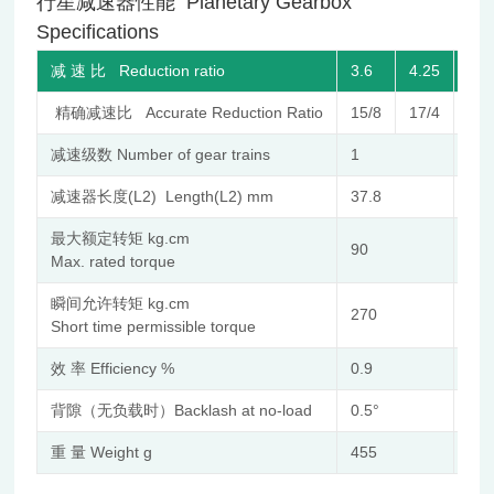
行星减速器性能
Planetary Gearbox
Specifications
减 速 比 Reduction ratio
3.6
4.25
13
精确减速比 Accurate Reduction Ratio
15/8
17/4
324
减速级数 Number of gear trains
1
2
减速器长度(L2) Length(L2) mm
37.8
49.
最大额定转矩 kg.cm
90
15
Max. rated torque
瞬间允许转矩 kg.cm
270
45
Short time permissible torque
效 率 Efficiency %
0.9
0.8
背隙（无负载时）Backlash at no-load
0.5°
0.5
重 量 Weight g
455
61