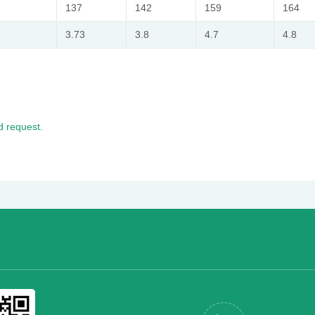
137
142
159
164
3.73
3.8
4.7
4.8
 request.