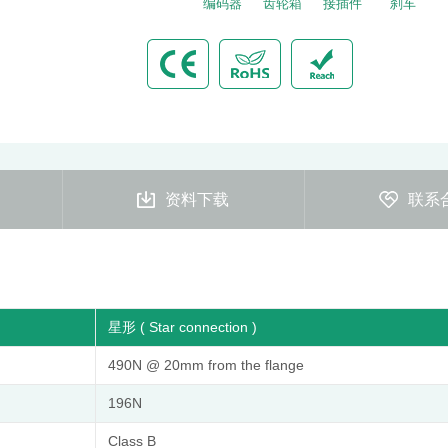
编码器
齿轮箱
接插件
刹车
资料下载
联系
星形 ( Star connection )
490N @ 20mm from the flange
196N
Class B