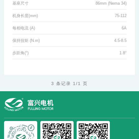
基座尺寸
86mm (Nema 34)
机身长度(mm)
75-112
每相电流 (A)
6A
保持扭矩 (N.m)
4.5-8.5
步距角(°)
1.8°
3 条记录 1/1 页