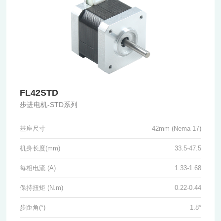
FL42STD
步进电机-STD系列
基座尺寸
42mm (Nema 17)
机身长度(mm)
33.5-47.5
每相电流 (A)
1.33-1.68
保持扭矩 (N.m)
0.22-0.44
步距角(°)
1.8°