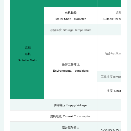
电机轴径
适配轴径
4
Motor Shaft diameter
Suitable for shaft
存储温度
Storage Temperature
适配
场合
Application
电机
Suitable Motor
推荐工作环境
Environmental conditions
工作温度
Temperature
湿度
Humidity
供电电压
Supply Voltage
消耗电流
Current Consumption
差分信号输出
5V,GND,Z-,Z+,B-,B+,