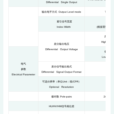
Differential Single Output
输出电平方式
Output Level mode
TTL
电
索引信号宽度
1/4
Index Width
(
根据需要定制
高电平
High Leve
差分输出电压
Differential Output Voltage
低电平
Low Level
电气
差分信号输出格式
参数
Differential Signal Output Format
Lin
Electrical Parameter
可选分辨率（单位
Unit
：线
/CPR
）
2500
Optional Resolution
极对数
Pole-pairs
2/4/5
对
HU/HV/HW
信号相位差