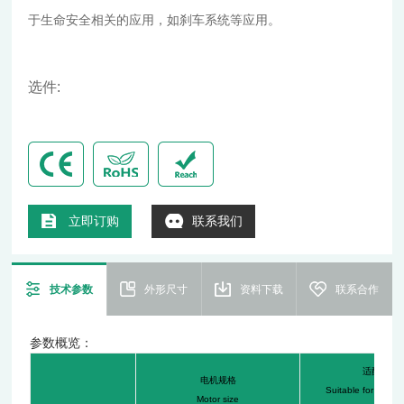
于生命安全相关的应用，如刹车系统等应用。
选件:
立即订购
联系我们
技术参数
外形尺寸
资料下载
联系合作
参数概览：
适配
38,4
电机规格
Suitable for 38,4
Motor size