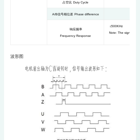
占空比
Duty Cycle
A/B
信号相位差
Phase difference
≤
500KHz
注意：
响应频率
Note: The signal fr
Frequency Response
波形图